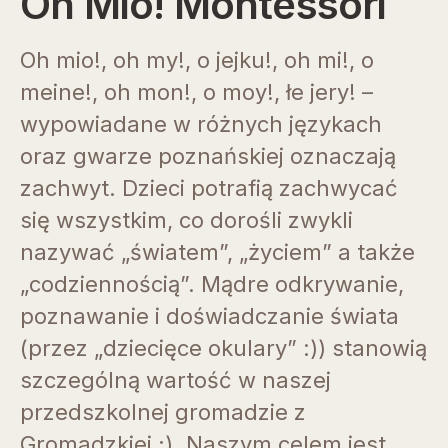
Oh Mio! Montessori
Oh mio!, oh my!, o jejku!, oh mi!, o
meine!, oh mon!, o moy!, łe jery! –
wypowiadane w różnych językach
oraz gwarze poznańskiej oznaczają
zachwyt. Dzieci potrafią zachwycać
się wszystkim, co dorośli zwykli
nazywać „światem”, „życiem” a także
„codziennością”. Mądre odkrywanie,
poznawanie i doświadczanie świata
(przez „dziecięce okulary” :)) stanowią
szczególną wartość w naszej
przedszkolnej gromadzie z
Gromadzkiej ;). Naszym celem jest