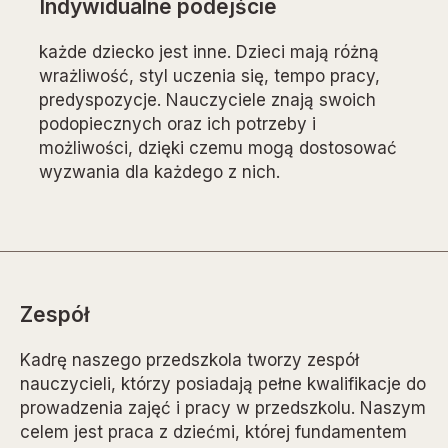
Sza
Indywidualne podejście
a
każd
każde dziecko jest inne. Dzieci mają różną
e i
tros
wrażliwość, styl uczenia się, tempo pracy,
ują
rela
predyspozycje. Nauczyciele znają swoich
dla
szac
podopiecznych oraz ich potrzeby i
doda
możliwości, dzięki czemu mogą dostosować
wyzwania dla każdego z nich.
Zespół
Kadrę naszego przedszkola tworzy zespół
nauczycieli, którzy posiadają pełne kwalifikacje do
prowadzenia zajęć i pracy w przedszkolu. Naszym
celem jest praca z dziećmi, której fundamentem