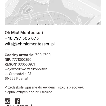
Oh Mio! Montessori
+48 797 505 875
witaj@ohmiomontessori.pl
—
Godziny otwarcia:
7.00-17.00
NIP:
7771000390
REGON:
630556971
województwo wielkopolskie
ul. Gromadzka 23
61-655 Poznań
Przedszkole wpisane do ewidencji szkół i placówek
niepublicznych pod nr 19/2022